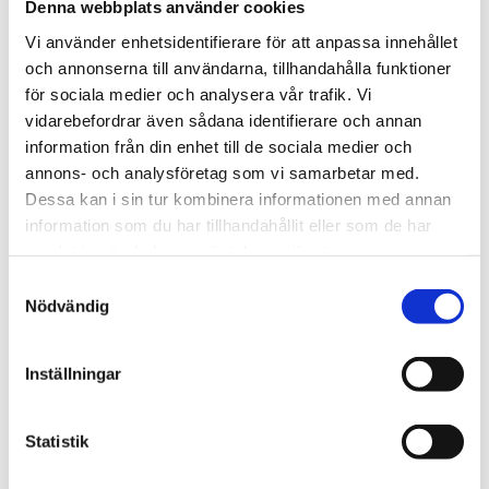
Denna webbplats använder cookies
4 275
kr
Vi använder enhetsidentifierare för att anpassa innehållet
och annonserna till användarna, tillhandahålla funktioner
Antal
för sociala medier och analysera vår trafik. Vi
-
+
vidarebefordrar även sådana identifierare och annan
information från din enhet till de sociala medier och
annons- och analysföretag som vi samarbetar med.
Lägg till 
Dessa kan i sin tur kombinera informationen med annan
Lagerstatus
I lager
information som du har tillhandahållit eller som de har
Artikelnr
5924127
samlat in när du har använt deras tjänster.
Tillverkare
Lamy
S
Visa alla produkter från Lamy
Nödvändig
a
m
t
Reservoar
Inställningar
y
c
Reservoarpenna med guldspets.
k
Statistik
e
Om tillverkaren