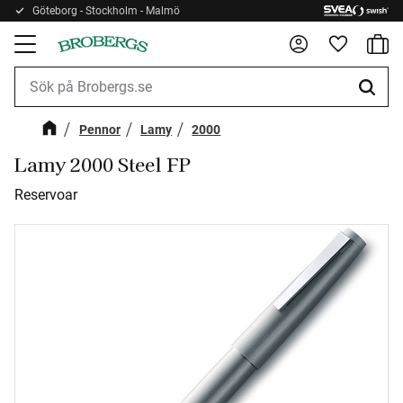
Göteborg - Stockholm - Malmö
Kundv
Meny
Favorite
Pennor
Lamy
2000
Lamy 2000 Steel FP
Reservoar