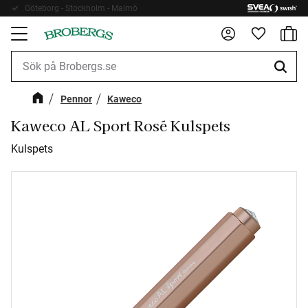
Göteborg - Stockholm - Malmö
Fri frakt 899kr
Kundv
Meny
Favorite
Pennor
Kaweco
Kaweco AL Sport Rosé Kulspets
Kulspets