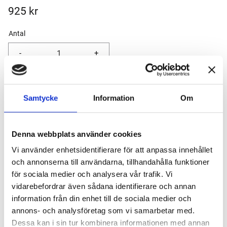
925
kr
Antal
-
+
Lägg till 
Samtycke
Information
Om
Lagerstatus
I lager
Artikelnr
7101576
Tillverkare
Kaweco
Visa alla produkter från Kaweco
Denna webbplats använder cookies
Vi använder enhetsidentifierare för att anpassa innehållet
och annonserna till användarna, tillhandahålla funktioner
Om produkten
för sociala medier och analysera vår trafik. Vi
vidarebefordrar även sådana identifierare och annan
Kaweco AL Sport Kulspetspenna: Tidlös Elegans i Rosé
information från din enhet till de sociala medier och
Guld
annons- och analysföretag som vi samarbetar med.
Dessa kan i sin tur kombinera informationen med annan