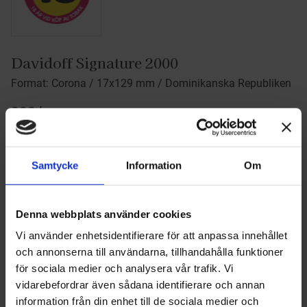
Davidoff Signature 2000
Format: Corona / 17x129 mm / Dominikanska Republiken
282
kr
Välj förpackning
Samtycke
Information
Om
Denna webbplats använder cookies
BEVAKA
Lägg till i favoriter
Vi använder enhetsidentifierare för att anpassa innehållet
och annonserna till användarna, tillhandahålla funktioner
Lagerstatus
Slutsåld
Artikelnr
131
för sociala medier och analysera vår trafik. Vi
Tillverkare
Davidoff
vidarebefordrar även sådana identifierare och annan
Visa alla produkter från Davidoff
information från din enhet till de sociala medier och