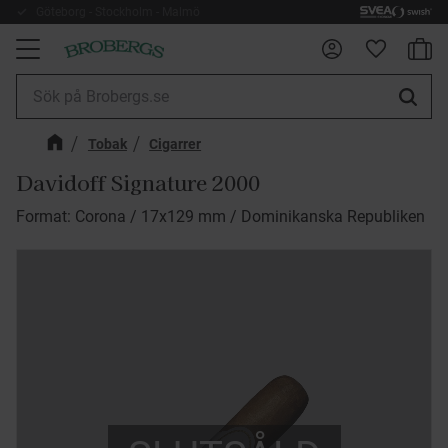
Göteborg - Stockholm - Malmö
Fri frakt 899kr
Kundv
Meny
Favorite
Tobak
Cigarrer
Davidoff Signature 2000
Format: Corona / 17x129 mm / Dominikanska Republiken