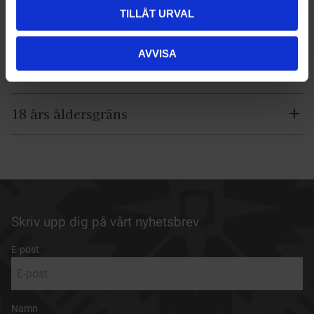
TILLÅT URVAL
Förpackning
: styck, pappask med 5 st cigarrer, trälåda med
25 st cigarrer
AVVISA
Teknisk information
18 års åldersgräns
Skriv upp dig på vårt nyhetsbrev
E-post
Namn