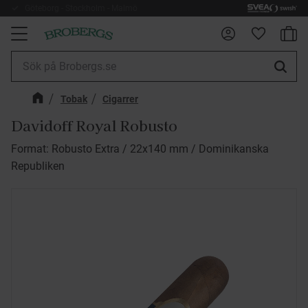
Göteborg - Stockholm - Malmö
Fri frakt 899kr
Kundv
Meny
Favorite
Tobak
Cigarrer
Davidoff Royal Robusto
Format: Robusto Extra / 22x140 mm / Dominikanska
Republiken