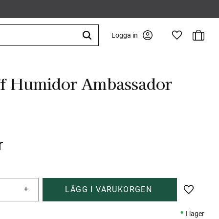
Kundva
Logga in
Favoriter
ff Humidor Ambassador
r
+
Lägg till 
I lager