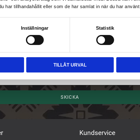
har tillhandahållit eller som de har samlat in när du har använt 
riv upp dig på vårt nyhetsbrev
Inställningar
Statistik
ost
TILLÅT URVAL
mn
SKICKA
r
Kundservice