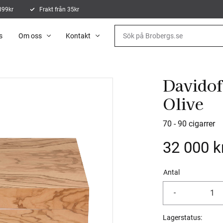
 899kr
Frakt från 35kr
s
Om oss
Kontakt
Davido
Olive
70 - 90 cigarrer
32 000
k
Antal
-
Lagerstatus