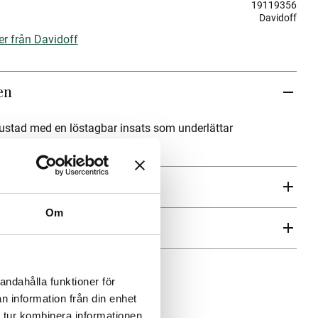
19119356
Davidoff
er från Davidoff
en
ustad med en löstagbar insats som underlättar
förvaring av dina cigarrer.
Om
ren
andahålla funktioner för
n information från din enhet
 tur kombinera informationen