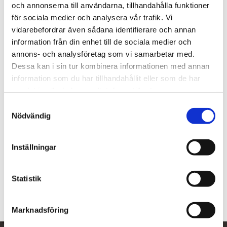
-
+
och annonserna till användarna, tillhandahålla funktioner
för sociala medier och analysera vår trafik. Vi
Lägg till 
vidarebefordrar även sådana identifierare och annan
information från din enhet till de sociala medier och
Lagerstatus
I lager
annons- och analysföretag som vi samarbetar med.
Artikelnr
1946942
Tillverkare
Davidoff
Dessa kan i sin tur kombinera informationen med annan
information som du har tillhandahållit eller som de har
Visa alla produkter från Davidoff
samlat in när du har använt deras tjänster.
S
Nödvändig
Om produkten
a
m
t
Dubbelgiljotin, för cigarrer upp till en diameter på 21 mm.
Inställningar
y
c
Om tillverkaren
k
Statistik
e
s
Marknadsföring
v