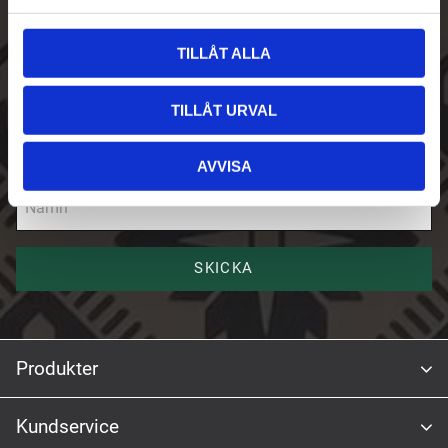
a
l
Skriv upp dig på vårt nyhetsbrev
TILLÅT ALLA
E-post
TILLÅT URVAL
AVVISA
Namn
SKICKA
Produkter
Kundservice