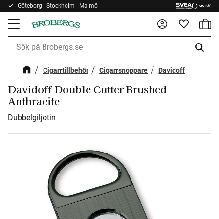
Göteborg - Stockholm - Malmö
Kundv
Meny
Favorite
Cigarrtillbehör
Cigarrsnoppare
Davidoff
Davidoff Double Cutter Brushed
Anthracite
Dubbelgiljotin