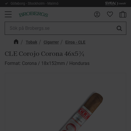
Göteborg - Stockholm - Malmö
Kundv
Meny
Favorite
Tobak
Cigarrer
Eiroa - CLE
CLE Corojo Corona 46x5¾
Format: Corona / 18x152mm / Honduras