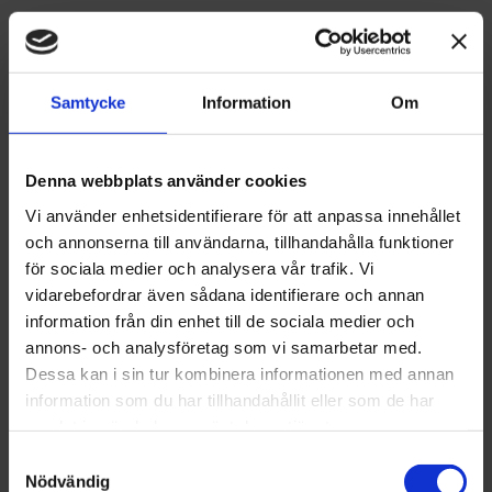
169
kr
Välj förpackning
Samtycke
Information
Om
Antal
Denna webbplats använder cookies
-
+
Vi använder enhetsidentifierare för att anpassa innehållet
och annonserna till användarna, tillhandahålla funktioner
för sociala medier och analysera vår trafik. Vi
Lägg till 
vidarebefordrar även sådana identifierare och annan
Lagerstatus
I lager
information från din enhet till de sociala medier och
Artikelnr
553
annons- och analysföretag som vi samarbetar med.
Tillverkare
Eiroa
Hej!
Dessa kan i sin tur kombinera informationen med annan
Visa alla produkter från Eiroa
information som du har tillhandahållit eller som de har
För att få handla tobak på Brobergs.se
samlat in när du har använt deras tjänster.
behöver du ha fyllt 18 år.
S
Om produkten
I kassan ber vi dig att legitimera dig med
Nödvändig
a