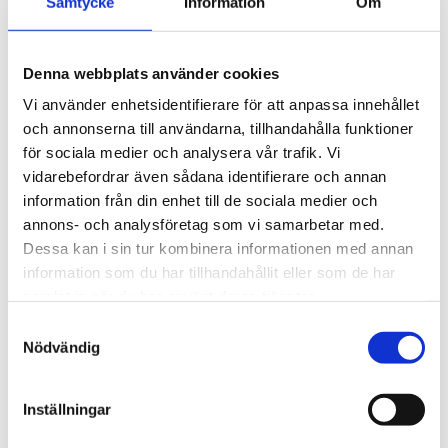
Samtycke
Information
Om
495
kr
Antal
Denna webbplats använder cookies
Vi använder enhetsidentifierare för att anpassa innehållet
-
+
och annonserna till användarna, tillhandahålla funktioner
för sociala medier och analysera vår trafik. Vi
Lägg till 
vidarebefordrar även sådana identifierare och annan
Lagerstatus
I lager
information från din enhet till de sociala medier och
Artikelnr
311310
annons- och analysföretag som vi samarbetar med.
Tillverkare
Cigar Caddy
Dessa kan i sin tur kombinera informationen med annan
Visa alla produkter från Cigar Caddy
information som du har tillhandahållit eller som de har
samlat in när du har använt deras tjänster.
S
Om produkten
Nödvändig
a
m
Denna resehumidor är utformad för att skydda dina
t
Inställningar
cigarrer under transport. Med plats för
5 cigarrer
erbjuder
y
den en praktisk och säker förvaring, oavsett om du är på
c