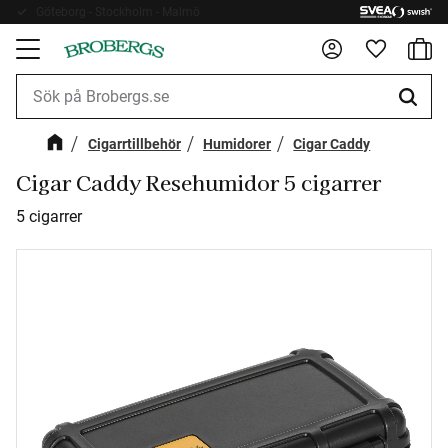
Göteborg - Stockholm - Malmö
Fri frakt 899kr
Kundv
Meny
Favorite
Cigarrtillbehör
Humidorer
Cigar Caddy
Cigar Caddy Resehumidor 5 cigarrer
5 cigarrer