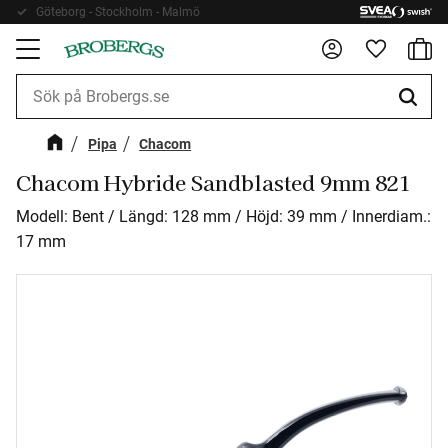
Göteborg - Stockholm - Malmö
Fri frakt 899kr
Kundv
Meny
Favorite
Pipa
Chacom
Chacom Hybride Sandblasted 9mm 821
Modell: Bent / Längd: 128 mm / Höjd: 39 mm / Innerdiam.:
17 mm