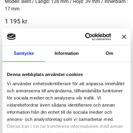
Modell: Bent / Längd: 128 mm / Höjd: 39 mm / Innerdiam.:
17 mm
1 195
kr
Antal
-
+
Samtycke
Information
Om
Lägg till 
Lagerstatus
I lager
Denna webbplats använder cookies
Artikelnr
2245821
Vi använder enhetsidentifierare för att anpassa innehållet
Tillverkare
Chacom
och annonserna till användarna, tillhandahålla funktioner
Visa alla produkter från Chacom
för sociala medier och analysera vår trafik. Vi
vidarebefordrar även sådana identifierare och annan
information från din enhet till de sociala medier och
Om produkten
annons- och analysföretag som vi samarbetar med.
Dessa kan i sin tur kombinera informationen med annan
CHACOM Hybride Black Sandblasted n°821 – Kompakt