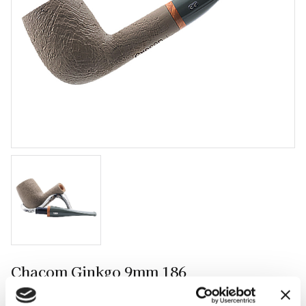
Chacom Ginkgo 9mm 186
Sandblästrad pipa med 9mm filter