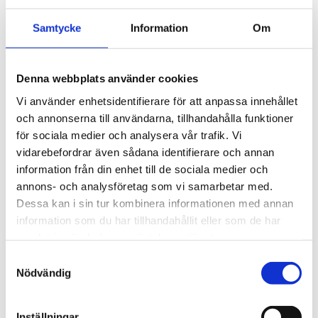
1 750
kr
Samtycke
Information
Om
Antal
-
+
Denna webbplats använder cookies
Vi använder enhetsidentifierare för att anpassa innehållet
Lägg till 
och annonserna till användarna, tillhandahålla funktioner
för sociala medier och analysera vår trafik. Vi
Lagerstatus
I lager
vidarebefordrar även sådana identifierare och annan
Artikelnr
2238186
Tillverkare
Chacom
information från din enhet till de sociala medier och
annons- och analysföretag som vi samarbetar med.
Visa alla produkter från Chacom
Dessa kan i sin tur kombinera informationen med annan
information som du har tillhandahållit eller som de har
Om produkten
samlat in när du har använt deras tjänster.
S
Nödvändig
Modell: Billiard. Denna pipa har en sandblästrad och
a
m
grålackerad yta med en naturlig topp, vilket skapar en
t
subtil kontrast. Dess skaft, prytt med en briarring, är gjort
Inställningar