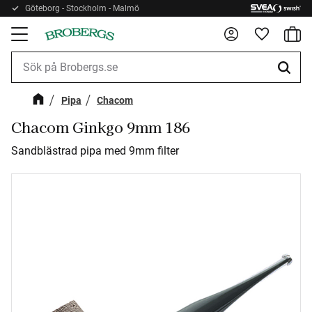
Göteborg - Stockholm - Malmö
Kundv
Meny
Favorite
Pipa
Chacom
Chacom Ginkgo 9mm 186
Sandblästrad pipa med 9mm filter