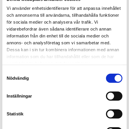
Lägg till 
Vi använder enhetsidentifierare för att anpassa innehållet
Lagerstatus
I lager
och annonserna till användarna, tillhandahålla funktioner
Artikelnr
2205010
för sociala medier och analysera vår trafik. Vi
Tillverkare
Chacom
vidarebefordrar även sådana identifierare och annan
Visa alla produkter från Chacom
information från din enhet till de sociala medier och
annons- och analysföretag som vi samarbetar med.
Dessa kan i sin tur kombinera informationen med annan
Om produkten
information som du har tillhandahållit eller som de har
samlat in när du har använt deras tjänster.
Modell: Dublin. Chacom Chambord-pipan är en böjd pipa
S
med en stor, utåtböjd skål i den klassiska “Dublin”-formen,
Nödvändig
a
vilket gör den både elegant och bekväm att hålla. 9mm
m
filter.
t
Inställningar
y
Mått
c
k
Statistik
e
Om tillverkaren
s