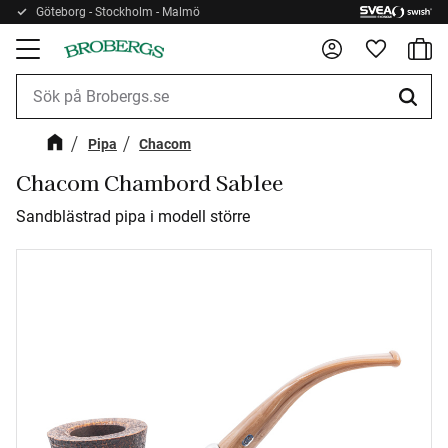
Göteborg - Stockholm - Malmö
Kundv
Meny
Favorite
Pipa
Chacom
Chacom Chambord Sablee
Sandblästrad pipa i modell större