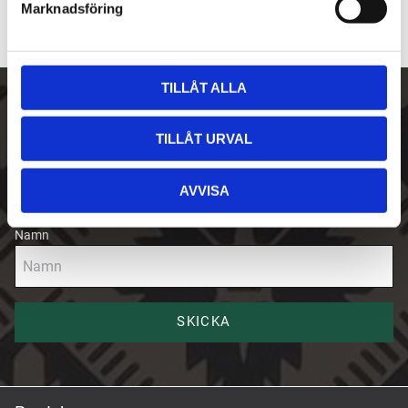
Marknadsföring
v
a
l
TILLÅT ALLA
Skriv upp dig på vårt nyhetsbrev
TILLÅT URVAL
E-post
AVVISA
Namn
SKICKA