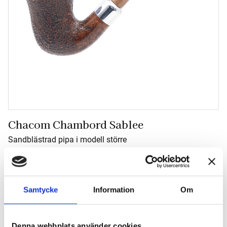
Chacom Chambord Sablee
Sandblästrad pipa i modell större
2 135
kr
Antal
Samtycke
Information
Om
-
+
Denna webbplats använder cookies