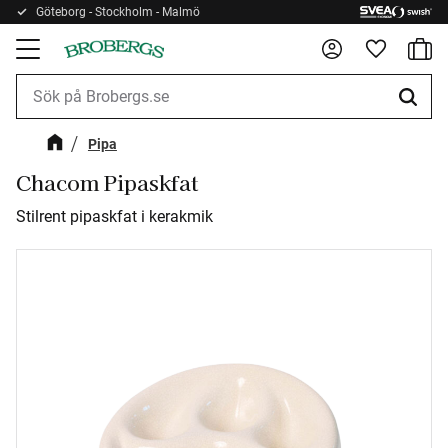
Göteborg - Stockholm - Malmö
Kundv
Meny
Favorite
Pipa
Chacom Pipaskfat
Stilrent pipaskfat i kerakmik