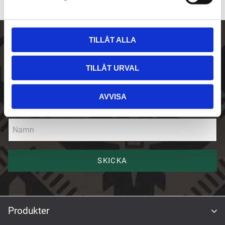
v
a
l
TILLÅT ALLA
Skriv upp dig på vårt nyhetsbrev
TILLÅT URVAL
E-post
AVVISA
Namn
SKICKA
Produkter