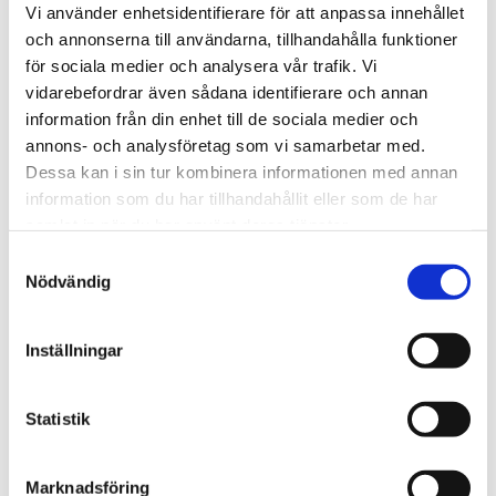
Lägg till 
Vi använder enhetsidentifierare för att anpassa innehållet
och annonserna till användarna, tillhandahålla funktioner
Lagerstatus
I lager
för sociala medier och analysera vår trafik. Vi
Artikelnr
2299401
vidarebefordrar även sådana identifierare och annan
information från din enhet till de sociala medier och
Om produkten
annons- och analysföretag som vi samarbetar med.
Dessa kan i sin tur kombinera informationen med annan
information som du har tillhandahållit eller som de har
Askfatet har plats för tre pipor och kommer med en knopp
samlat in när du har använt deras tjänster.
av kork för att lätt kunna knacka ur pipan utan att skada
den.
S
Nödvändig
a
Askfatet är tillverkat i Italien.
m
t
Inställningar
y
Mått
c
k
Statistik
Om tillverkaren
e
s
Marknadsföring