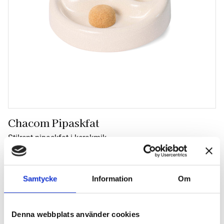
Chacom Pipaskfat
Stilrent pipaskfat i kerakmik
820
kr
Samtycke
Information
Om
Antal
-
+
Denna webbplats använder cookies