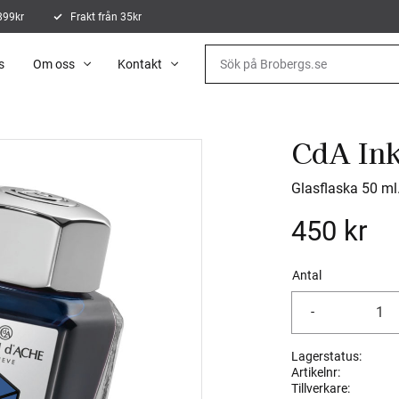
 899kr
Frakt från 35kr
s
Om oss
Kontakt
CdA Ink
Glasflaska 50 ml
450
kr
Antal
-
Lagerstatus
Artikelnr
Tillverkare