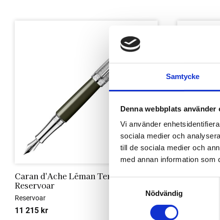
Lägg till i favoriter
Samtycke
Denna webbplats använder 
Vi använder enhetsidentifierar
sociala medier och analysera 
till de sociala medier och a
med annan information som du 
Caran d'Ache Léman Terre d'Ombre 
Caran d'Ac
S
Reservoar
Lilac/Rho
Nödvändig
a
Reservoar
Reservoar
m
11 215
kr
8 300
kr
t