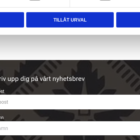
TILLÅT URVAL
riv upp dig på vårt nyhetsbrev
ost
mn