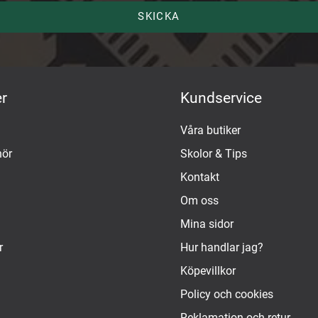
SKICKA
r
Kundservice
Våra butiker
hör
Skolor & Tips
Kontakt
Om oss
Mina sidor
r
Hur handlar jag?
Köpevillkor
Policy och cookies
Reklamation och retur