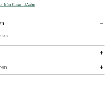
er från Caran d'Ache
en
aska.
ren