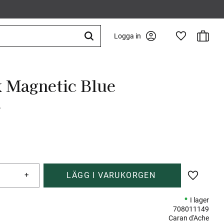
Kundva
Logga in
Favoriter
 Magnetic Blue
.
+
Lägg till 
I lager
708011149
Caran d'Ache