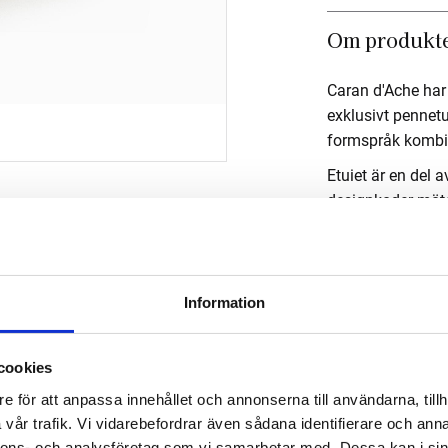
Om produkt
Caran d'Ache ha
exklusivt pennetu
formspråk kombi
Etuiet är en del 
designkoder möter
Brunt etui med d
Information
Om tillverk
cookies
e för att anpassa innehållet och annonserna till användarna, tillh
vår trafik. Vi vidarebefordrar även sådana identifierare och anna
nnons- och analysföretag som vi samarbetar med. Dessa kan i sin