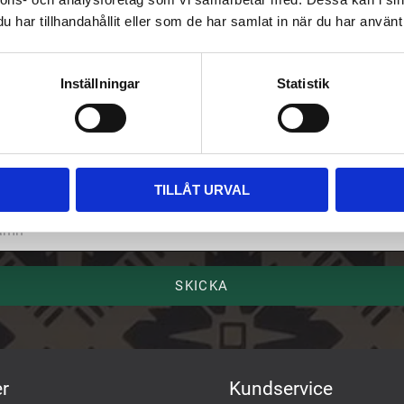
har tillhandahållit eller som de har samlat in när du har använt 
Inställningar
Statistik
riv upp dig på vårt nyhetsbrev
ost
TILLÅT URVAL
mn
SKICKA
r
Kundservice