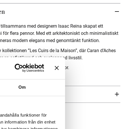
en
r tillsammans med designern
Isaac Reina
skapat ett
i för flera pennor. Med ett arkitektoniskt och minimalistiskt
neras modern elegans med genomtänkt funktion.
av kollektionen ”Les Cuirs de la Maison”, där
Caran d’Ache
s
 en sofistikerad och avslappnad livsstil.
ragkedja som rymmer flera pennor.
Om
aren
andahålla funktioner för
n information från din enhet
 tur kombinera informationen