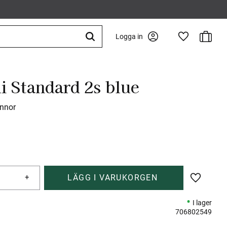
Kundva
Logga in
Favoriter
i Standard 2s blue
ennor
+
Lägg till 
I lager
706802549