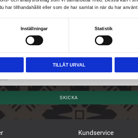
har tillhandahållit eller som de har samlat in när du har använt 
Inställningar
Statistik
riv upp dig på vårt nyhetsbrev
ost
TILLÅT URVAL
mn
SKICKA
r
Kundservice