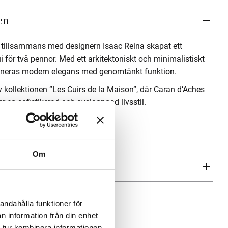
en
r tillsammans med designern
Isaac Reina
skapat ett
i för två pennor. Med ett arkitektoniskt och minimalistiskt
neras modern elegans med genomtänkt funktion.
av kollektionen ”Les Cuirs de la Maison”, där
Caran d’Ache
s
 en sofistikerad och avslappnad livsstil.
ymmer 2 pennor.
Om
aren
andahålla funktioner för
n information från din enhet
 tur kombinera informationen