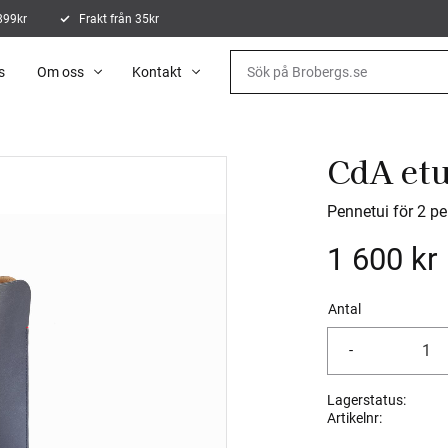
 899kr
Frakt från 35kr
s
Om oss
Kontakt
CdA etu
Pennetui för 2 p
1 600
kr
Antal
-
Lagerstatus
Artikelnr