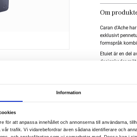
Om produkt
Caran d'Ache ha
exklusivt pennetu
formspråk kombi
Etuiet är en del 
designkoder möter
Blått etui som r
Information
Om tillverk
cookies
e för att anpassa innehållet och annonserna till användarna, tillh
vår trafik. Vi vidarebefordrar även sådana identifierare och anna
nnons- och analysföretag som vi samarbetar med. Dessa kan i sin