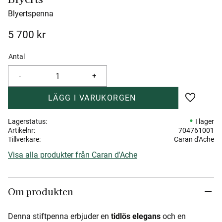
Blyertspenna
5 700
kr
Antal
-
+
Lägg till 
Lagerstatus
I lager
Artikelnr
704761001
Tillverkare
Caran d'Ache
Visa alla produkter från Caran d'Ache
Om produkten
Denna stiftpenna erbjuder en
tidlös elegans
och en