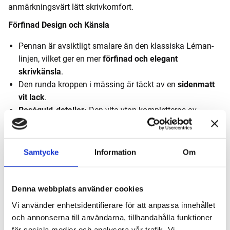
anmärkningsvärt lätt skrivkomfort.
Förfinad Design och Känsla
Pennan är avsiktligt smalare än den klassiska Léman-
linjen, vilket ger en mer
förfinad och elegant
skrivkänsla
.
Den runda kroppen i mässing är täckt av en
sidenmatt
vit lack
.
Roséguld-detaljer:
Den vita ytan kompletteras av
roséguldpläterade beslag
.
Kvalitetsmärkning:
På ringbandet finns
Caran d'Ache-
logotypen
och kvalitetsstämpeln
"Swiss Made"
diskret
Samtycke
Information
Om
ingraverade.
Precision och Komfort
Denna webbplats använder cookies
Léman™ Slim är designad för att vara ett lätt och pålitligt
Vi använder enhetsidentifierare för att anpassa innehållet
precisionsverktyg:
och annonserna till användarna, tillhandahålla funktioner
för sociala medier och analysera vår trafik. Vi