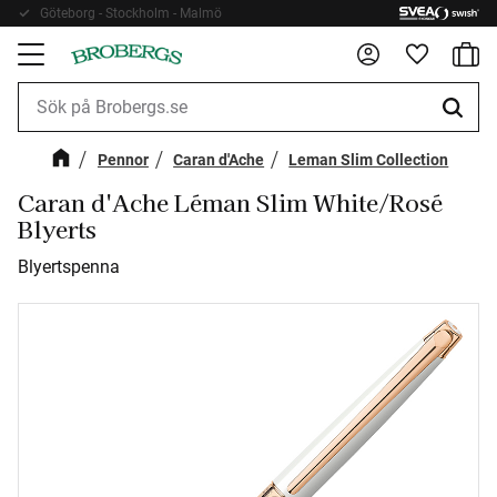
Göteborg - Stockholm - Malmö
Fri frakt 899kr
Kundv
Meny
Favorite
Pennor
Caran d'Ache
Leman Slim Collection
Caran d'Ache Léman Slim White/Rosé
Blyerts
Blyertspenna