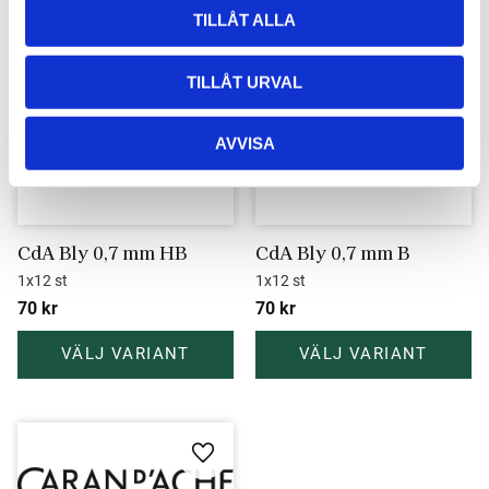
TILLÅT ALLA
Lägg till i favoriter
Lägg ti
TILLÅT URVAL
AVVISA
CdA Bly 0,7 mm HB
CdA Bly 0,7 mm B
1x12 st
1x12 st
70
kr
70
kr
Lägg till i favoriter