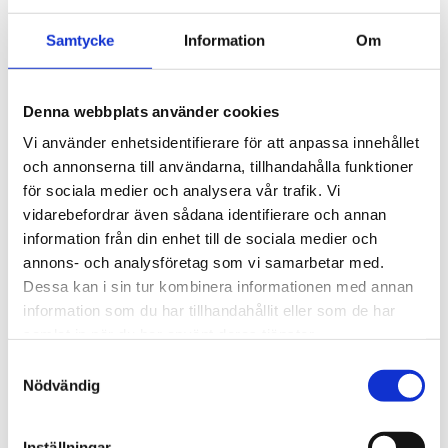
solen går ner och himlen står i brand.
Samtycke
Information
Om
Expertis i Harmoni:
Caran d’Aches två expertområden –
Färg och Fine Writing
– förenas i detta eleganta och
stilfulla skrivinstrument.
Denna webbplats använder cookies
Vi använder enhetsidentifierare för att anpassa innehållet
Léman™ Rouge kulspets är ett mästerverk av schweizisk
och annonserna till användarna, tillhandahålla funktioner
precision, fylld av lyxiga detaljer:
för sociala medier och analysera vår trafik. Vi
Exklusiv Design och Finish
vidarebefordrar även sådana identifierare och annan
Pennkropp:
Rund kropp i
mässing
, täckt med en
information från din enhet till de sociala medier och
djupt
scharlakansröd lack
som speglar den flammande
annons- och analysföretag som vi samarbetar med.
himlen.
Dessa kan i sin tur kombinera informationen med annan
Metalldelar:
Alla beslag är
silverpläterade och
information som du har tillhandahållit eller som de har
rodiumbelagda
, vilket garanterar en bländande lyster
samlat in när du har använt deras tjänster.
och hållbarhet.
S
Detaljer:
Tryckknappen är silver- och rodiumbelagd och
Nödvändig
a
bär Caran d’Aches
logotyp
. Klipset är fjäderbelastat och
m
ringen pryds av den graverade texten
"Caran
t
Inställningar
d’Ache"
och
"Swiss Made"
.