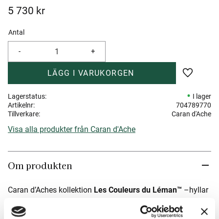
5 730
kr
Antal
-
+
Lägg till 
Lagerstatus
I lager
Artikelnr
704789770
Tillverkare
Caran d'Ache
Visa alla produkter från Caran d'Ache
Om produkten
Caran d’Aches kollektion
Les Couleurs du Léman™
–hyllar
Genèvesjöns (Lac Léman) skiftande färger där detta
skrivinstrument återspeglar sjöns
scharlakansröda yta
när