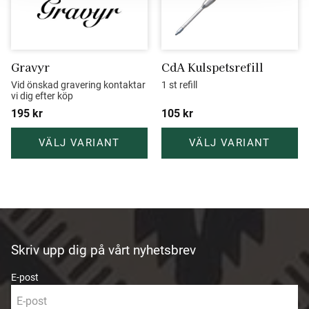
Gravyr
CdA Kulspetsrefill
Vid önskad gravering kontaktar 
1 st refill
vi dig efter köp
195
kr
105
kr
Skriv upp dig på vårt nyhetsbrev
E-post