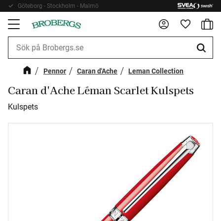
Göteborg - Stockholm - Malmö
Fri frakt 899kr
Kundv
Meny
Favorite
Pennor
Caran d'Ache
Leman Collection
Caran d'Ache Léman Scarlet Kulspets
Kulspets