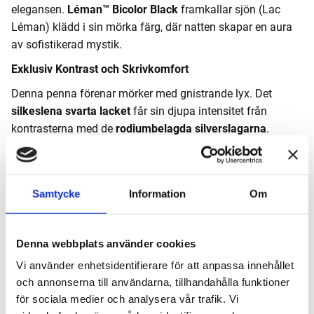
elegansen.
Léman™ Bicolor Black
framkallar sjön (Lac
Léman) klädd i sin mörka färg, där natten skapar en aura
av sofistikerad mystik.
Exklusiv Kontrast och Skrivkomfort
Denna penna förenar mörker med gnistrande lyx. Det
silkeslena svarta lacket
får sin djupa intensitet från
kontrasterna med de
rodiumbelagda silverslagarna
.
Denna Bicolor-design skapar en slående och exklusiv
estetik.
Expertis i Harmoni:
Caran d’Aches två expertområden –
Samtycke
Information
Om
Färg och Fine Writing
– förenas i detta eleganta och
stilfulla skrivinstrument.
Denna webbplats använder cookies
Léman™ Bicolor Black rollerball är ett mästerverk av
Vi använder enhetsidentifierare för att anpassa innehållet
schweizisk precision, fylld av lyxiga detaljer:
och annonserna till användarna, tillhandahålla funktioner
Exklusiv Design och Finish
för sociala medier och analysera vår trafik. Vi
Pennkropp:
Rund kropp och huv i
mässing
, täckt delvis