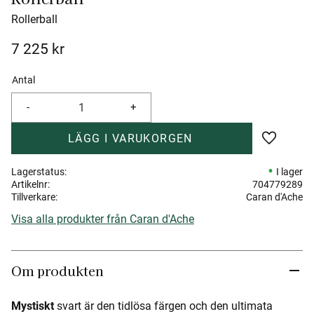
Rollerball
7 225
kr
Antal
-
+
Lägg till 
Lagerstatus
I lager
Artikelnr
704779289
Tillverkare
Caran d'Ache
Visa alla produkter från Caran d'Ache
Om produkten
Mystiskt
svart är den tidlösa färgen och den ultimata