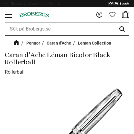
Göteborg - Stockholm - Malmö
Fri frakt 899kr
Kundv
Meny
Favorite
Pennor
Caran d'Ache
Leman Collection
Caran d'Ache Léman Bicolor Black
Rollerball
Rollerball