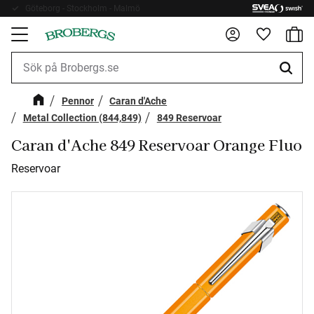
Göteborg - Stockholm - Malmö
Fri frakt 899kr
Kundv
Meny
Favorite
Pennor
Caran d'Ache
Metal Collection (844,849)
849 Reservoar
Caran d'Ache 849 Reservoar Orange Fluo
Reservoar