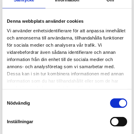
Om produkten
Med sina mer
rundade linjer
avslöjar 849™
Denna webbplats använder cookies
Reservoarpenna en unik personlighet och erbjuder en helt
Vi använder enhetsidentifierare för att anpassa innehållet
ny nivå av
skrivkomfort
. De iögonfallande, energigivande
och annonserna till användarna, tillhandahålla funktioner
färgerna framhäver den lätta men ändå robusta
för sociala medier och analysera vår trafik. Vi
aluminiumkroppen
.
vidarebefordrar även sådana identifierare och annan
100% Swiss Made Kvalitet
information från din enhet till de sociala medier och
annons- och analysföretag som vi samarbetar med.
849™ Reservoarpenna understryker Caran d’Aches djärva,
Dessa kan i sin tur kombinera informationen med annan
kreativa anda, samtidigt som den bibehåller en
100%
information som du har tillhandahållit eller som de har
Swiss Made
kvalitet:
samlat in när du har använt deras tjänster.
Pennkropp:
Den distinkta
hexagonala
S
aluminiumkroppen
är lätt och robust.
Nödvändig
a
Spets:
Tillverkad i
rostfritt stål
för en smidig och pålitlig
m
skrivupplevelse.
t
Inställningar
Bläck:
Levereras med en Caran d’Ache blå bläckpatron
y
och är kompatibel med Chromatics-patroner, långa
c