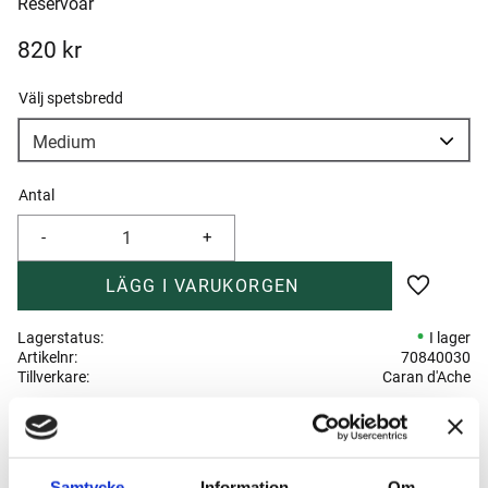
Reservoar
820
kr
Välj spetsbredd
Antal
-
+
Lägg till 
Lagerstatus
I lager
Artikelnr
70840030
Tillverkare
Caran d'Ache
Visa alla produkter från Caran d'Ache
Samtycke
Information
Om