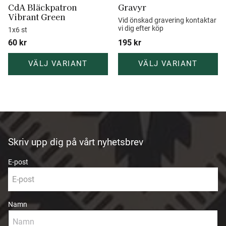
CdA Bläckpatron 
Gravyr
Vibrant Green
Vid önskad gravering kontaktar 
vi dig efter köp
1x6 st
60
kr
195
kr
Skriv upp dig på vårt nyhetsbrev
E-post
Namn