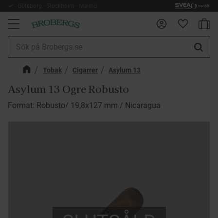
Göteborg - Stockholm - Malmö
Kundv
Meny
Favorite
Tobak
Cigarrer
Asylum 13
Asylum 13 Ogre Robusto
Format: Robusto/ 19,8x127 mm / Nicaragua