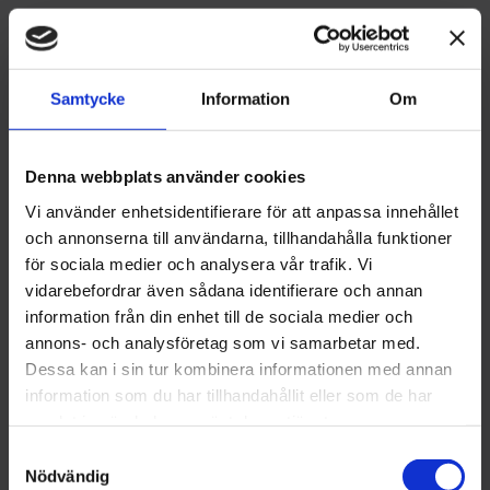
174
kr
Välj förpackning
Samtycke
Information
Om
Denna webbplats använder cookies
BEVAKA
Lägg till i favoriter
Vi använder enhetsidentifierare för att anpassa innehållet
och annonserna till användarna, tillhandahålla funktioner
Lagerstatus
Slutsåld
för sociala medier och analysera vår trafik. Vi
Artikelnr
556
vidarebefordrar även sådana identifierare och annan
Tillverkare
Asylum
information från din enhet till de sociala medier och
Visa alla produkter från Asylum
annons- och analysföretag som vi samarbetar med.
Hej!
Dessa kan i sin tur kombinera informationen med annan
information som du har tillhandahållit eller som de har
Om produkten
För att få handla tobak på Brobergs.se
samlat in när du har använt deras tjänster.
behöver du ha fyllt 18 år.
S
Format: Robusto / 20x127 mm / Nicaragua
I kassan ber vi dig att legitimera dig med
Nödvändig
a