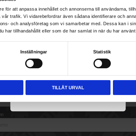
För att få handla tobak på Brobergs.se
18 års ålder
e för att anpassa innehållet och annonserna till användarna, tillh
behöver du ha fyllt 18 år.
vår trafik. Vi vidarebefordrar även sådana identifierare och anna
nnons- och analysföretag som vi samarbetar med. Dessa kan i sin
I kassan ber vi dig att legitimera dig med
har tillhandahållit eller som de har samlat in när du har använt 
BankID.
Du kan läsa mer om hur du handlar tobak på
sidan
hur handlar jag
eller se våra
köpvillkor
.
Inställningar
Statistik
JAG ÄR UNDER 18 ÅR
riv upp dig på vårt nyhetsbrev
TILLÅT URVAL
ost
JAG HAR FYLLT 18 ÅR
mn