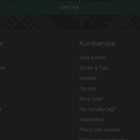
SKICKA
r
Kundservice
Våra butiker
hör
Skolor & Tips
Kontakt
Om oss
Mina sidor
r
Hur handlar jag?
Köpevillkor
Policy och cookies