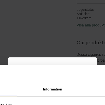
Lagerstatus
Artikelnr
Tillverkare
Visa alla produkt
Om produkt
Dessa cigarrer, s
Connecticut broa
rätt behandlat, e
cigarrer är milda
inslag av sötma.
Förpackning
: Tr
Information
Teknisk inf
Hej!
cookies