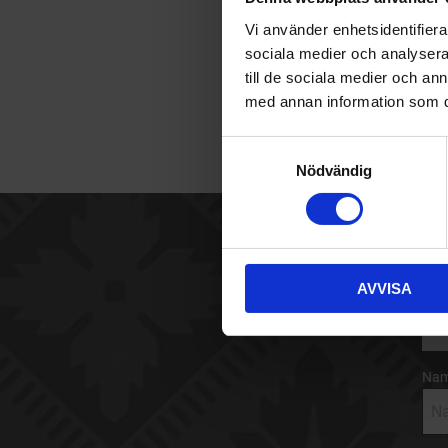
Vi använder enhetsidentifierar
sociala medier och analysera 
till de sociala medier och a
med annan information som du 
S
Nödvändig
a
m
t
y
Sk
c
AVVISA
k
E-p
e
s
v
Na
a
l