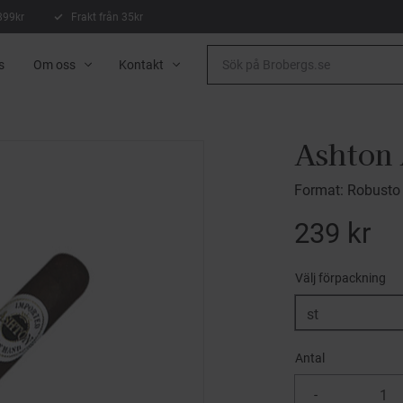
 899kr
Frakt från 35kr
s
Om oss
Kontakt
Ashton
Format: Robusto
239
kr
Välj förpackning
Antal
-