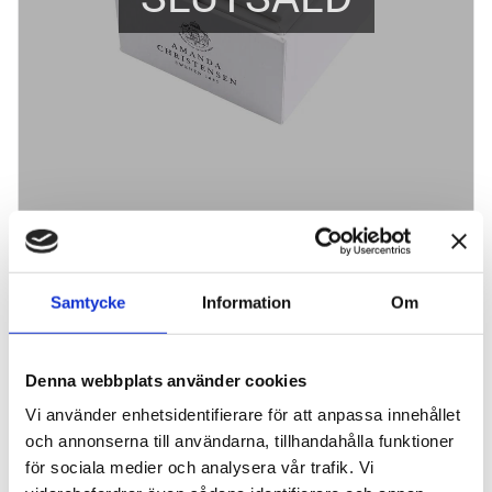
Amanda Christensen Manschettknapp
Rund Svart Vitmetall
Samtycke
Information
Om
495
kr
Denna webbplats använder cookies
BEVAKA
Lägg till i favoriter
Vi använder enhetsidentifierare för att anpassa innehållet
och annonserna till användarna, tillhandahålla funktioner
Lagerstatus
Slutsåld
Artikelnr
473386
för sociala medier och analysera vår trafik. Vi
Tillverkare
Amanda Christensen