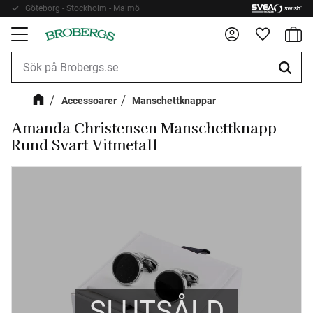
Göteborg - Stockholm - Malmö
Kundv
Meny
Favorite
Accessoarer
Manschettknappar
Amanda Christensen Manschettknapp
Rund Svart Vitmetall
SLUTSÅLD